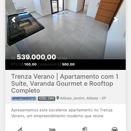
comercialização devem ser confirmados antes da
efetivação do negócio. Entre em contato para mais
informações ou agendar uma visita! Alex Alves / Andréa
Previous
Next
Alves (11) 99177.3040 / (11) 99178.6880
@casalcorretor.atibaia #vendotrenzaverano
#trenzaverano #trenza #apartamentoatibaia
#imoveisematibaia #investimento #imobiliariaatibaia
#corretordeimoveisematibaia #corretordeimoveis
#lancamento #vendaimoveisatibaia
539.000,00
#compradeimoveisatibaia
R$
Venda
IPTU
R$
100,00
Condomínio
R$
500,00
Trenza Verano | Apartamento com 1
Suíte, Varanda Gourmet e Rooftop
Completo
Atibaia Jardim, Atibaia - SP
APARTAMENTO
CÓD. 260
Apresentamos este excelente apartamento no Trenza
Verano, um empreendimento moderno que reúne
conforto, praticidade e uma infraestrutura de lazer
diferenciada. Uma excelente oportunidade para morar ou