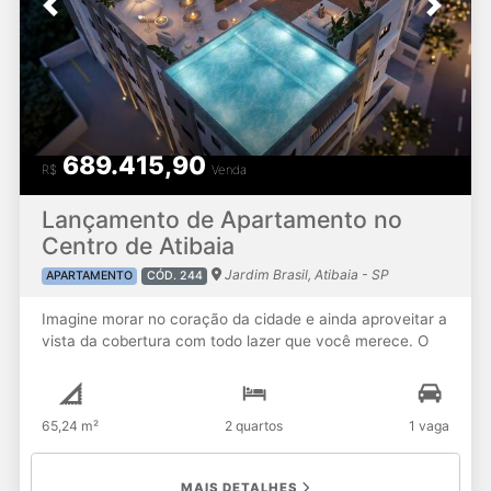
Previous
Next
#apartamentolitoranorte #imobiliariacaraguatatuba
#corretordeimoveiscaraguatatuba #martinsdesa
#vendoaptomartisndesa #apartamentolitoralnorte
#corretordeimoveisemcaragua
689.415,90
R$
Venda
Lançamento de Apartamento no
Centro de Atibaia
Jardim Brasil, Atibaia - SP
APARTAMENTO
CÓD. 244
Imagine morar no coração da cidade e ainda aproveitar a
vista da cobertura com todo lazer que você merece. O
Terraço Vasconcellos chega trazendo um novo conceito
de morar bem, com design sofisticado e conforto em
cada detalhe. Destaques do empreendimento: Torre
65,24 m²
2 quartos
1 vaga
única com 52 unidades • Plantas inteligentes: Metragens
a partir de 43,97m² a 67,73 ▪️ 2 dormitórios (1 suíte) +
WC social ▪️ 2 suítes + lavabo ▪️ 1 suíte + lavabo •
MAIS DETALHES