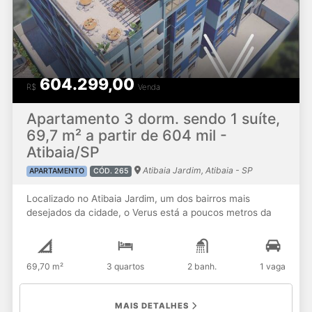
604.299,00
R$
Venda
Apartamento 3 dorm. sendo 1 suíte,
69,7 m² a partir de 604 mil -
Atibaia/SP
Atibaia Jardim, Atibaia - SP
APARTAMENTO
CÓD. 265
Localizado no Atibaia Jardim, um dos bairros mais
desejados da cidade, o Verus está a poucos metros da
Av. Prof. Lucas Nogueira Garcez e da pista de cooper do
Jardim do Lago, cercado por comércios, serviços e tudo
o que você precisa no dia a dia. Apartamentos de 1, 2 e 3
69,70 m²
3 quartos
2 banh.
1 vaga
dormitórios, com 1 ou 2 vagas de garagem: 1 dormitório –
43,37 m² A partir de R$ 376.017,90 à vista 2 dormitórios
(1 suíte) – 66,41 m² A partir de R$ 575.774,70 à vista 3
MAIS DETALHES
dormitórios (1 suíte) – 69,70 m² A partir de R$