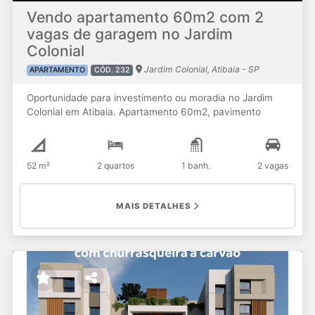
Vendo apartamento 60m2 com 2
vagas de garagem no Jardim
Colonial
Jardim Colonial, Atibaia - SP
APARTAMENTO
CÓD. 232
Oportunidade para investimento ou moradia no Jardim
Colonial em Atibaia. Apartamento 60m2, pavimento
térreo e com quintal privativo. 2 Dormitórios, sendo 1
suíte. Sala. Cozinha. Área de serviço. Banheiro social. 2
vagas de garagem Agende sua visita Alex Alves / Andréa
52 m²
2 quartos
1 banh.
2 vagas
Alves (11) 99177.3040 / (11) 99178.6880
@casalcorretor.atibaia #aptoematibaia #
aptonojardimcolonialatibaia #imoveisjardimcolonial
MAIS DETALHES
#apjardimcolonialatibaia #vendoapartamentoematibaia
#jardimcolonial #Lançamentodeapartamentoematibaia
#imovelematibaia #imobiliariaematibaia #imoveis #imovel
#corretordeimoveisatibaia #corretordeimoveis #investidor