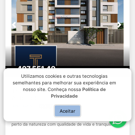
Previous
Next
497.551,49
R$
Venda
Utilizamos cookies e outras tecnologias
Apartamento no Terrazzo
semelhantes para melhorar sua experiência em
nosso site. Conheça nossa
Política de
Tranquillita 1,2 ou 3 suítes -
Privacidade
Atibaia/SP
Itapetinga, Atibaia - SP
APARTAMENTO
CÓD. 231
Aceitar
Um empreendimento inovador e moderno pra você viver
perto da natureza com qualidade de vida e tranquilidade,
mas também muita praticidade e conveniência, a apenas