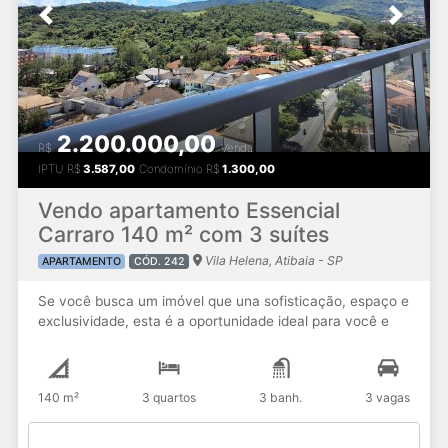
Agende sua visita e surpreenda-se! #terraçovasconcellos
Previous
Next
#lançamentoematibaia#apartamentoematibaia
#InvestimentoImobiliario #Imoveisnaplanta
#apartamentonocentroatibaia
2.200.000,00
R$
Venda
IPTU
R$
3.587,00
Condomínio
R$
1.300,00
Vendo apartamento Essencial
Carraro 140 m² com 3 suítes
Vila Helena, Atibaia - SP
APARTAMENTO
CÓD. 242
Se você busca um imóvel que una sofisticação, espaço e
exclusividade, esta é a oportunidade ideal para você e
sua família. Com 140 m² de área total, este apartamento
oferece um projeto moderno e funcional, pensado para
proporcionar conforto em todos os ambientes: 3 suítes
140 m²
3 quartos
3 banh.
3 vagas
espaçosas, garantindo privacidade para toda a
famíliaLavabo elegante para receber suas visitasSala
ampla integrada, perfeita para momentos de