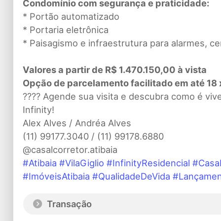
Condomínio com segurança e praticidade:
* Portão automatizado
* Portaria eletrônica
* Paisagismo e infraestrutura para alarmes, c
Valores a partir de R$ 1.470.150,00 à vista
Opção de parcelamento facilitado em até 18 
???? Agende sua visita e descubra como é vive
Infinity!
Alex Alves / Andréa Alves
(11) 99177.3040 / (11) 99178.6880
@casalcorretor.atibaia
#Atibaia
#VilaGiglio
#InfinityResidencial
#Casa
#ImóveisAtibaia
#QualidadeDeVida
#Lançamen
Transação