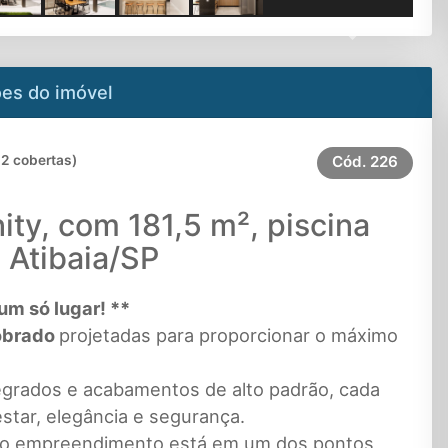
Next
es do imóvel
 2 cobertas)
Cód.
226
ity, com 181,5 m², piscina
- Atibaia/SP
um só lugar! **
sobrado
projetadas para proporcionar o máximo
grados e acabamentos de alto padrão, cada
star, elegância e segurança.
P, o empreendimento está em um dos pontos