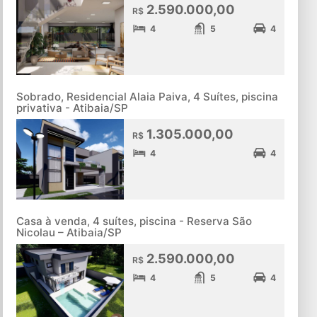
2.590.000,00
R$
4
5
4
Sobrado, Residencial Alaia Paiva, 4 Suítes, piscina
privativa - Atibaia/SP
1.305.000,00
R$
4
4
Casa à venda, 4 suítes, piscina - Reserva São
Nicolau – Atibaia/SP
2.590.000,00
R$
4
5
4