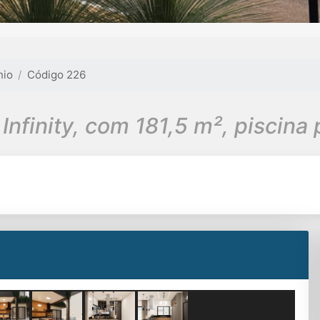
nio
Código 226
nfinity, com 181,5 m², piscina p