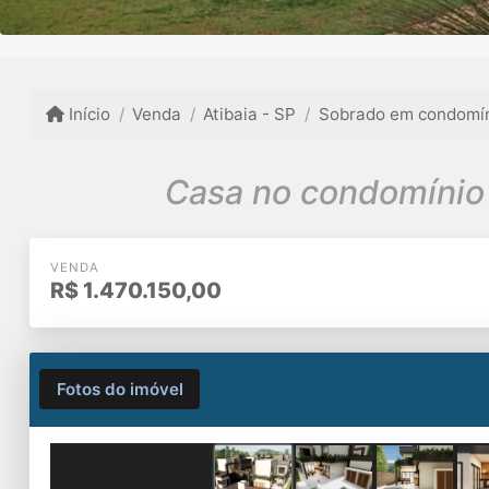
Início
Venda
Atibaia - SP
Sobrado em condomí
Casa no condomínio I
VENDA
R$
1.470.150,00
Fotos do imóvel