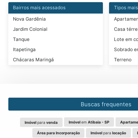
Bairros mais acessados
Tipos mai
Nova Gardênia
Apartame
Jardim Colonial
Casa térr
Tanque
Lote em c
Itapetinga
Sobrado e
Chácaras Maringá
Terreno
Buscas frequentes
Imóvel
em
Atibaia - SP
Apartame
Imóvel
para
venda
Área para Incorporação
Imóvel
para
locação