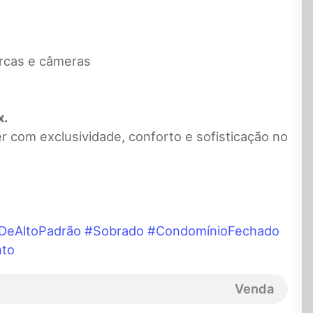
ercas e câmeras
x.
r com exclusividade, conforto e sofisticação no
DeAltoPadrão
#Sobrado
#CondomínioFechado
to
Venda