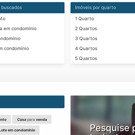
s buscados
Imóveis por quarto
nto
1 Quarto
ea em condomínio
2 Quartos
ondomínio
3 Quartos
m condomínio
4 Quartos
5 Quartos
nto
Casa
para
venda
Pesquise 
Lote em condomínio