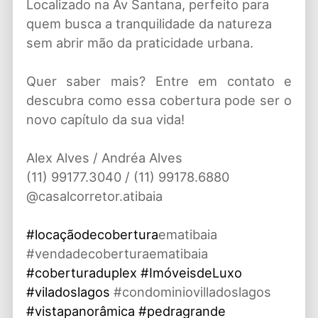
Localizado na Av Santana, perfeito para
quem busca a tranquilidade da natureza
sem abrir mão da praticidade urbana.
Quer saber mais? Entre em contato e
descubra como essa cobertura pode ser o
novo capítulo da sua vida!
Alex Alves / Andréa Alves
(11) 99177.3040 / (11) 99178.6880
@casalcorretor.atibaia
#locaçãodecobertura
ematibaia
#vendadecoberturaematibaia
#coberturaduplex
#ImóveisdeLuxo
#viladoslagos
#condominiovilladoslagos
#vistapanorâmica
#pedragrande