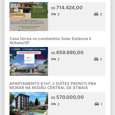
714.424,00
R$
2
2
Casa térrea no condomínio Solar Estância II
Atibaia/SP
659.990,00
R$
2
2
APARTAMENTO 67m², 2 SUÍTES PRONTO PRA
MORAR NA REGIÃO CENTRAL DE ATIBAIA
570.000,00
R$
2
1